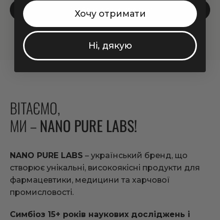
Підібрати свій продукт
Хочу отримати
Ні, дякую
ВІТАЄМО,
МИ –
NANO PURE LABS!
NANO PURE LABS
– український бренд, що
створює унікальні, високоякісні продукти для
фармацевтики, медицини та харчової
промисловості.
Симбіоз 15+ років наукових досліджень і