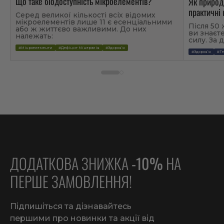
Що таке біодоступність мікроелементів?
Як природ
практичні 
Серед великої кількості всіх відомих
мікроелементів лише 11 є есенціальними
Після 50 
або ж життєво важливими. До них
ви знаєте
належать:
силу. За
#Мікроелементи
#Дефіцит Мінералів
#Здоров’я
#Здоров’я
#Те
ДОДАТКОВА ЗНИЖКА
-10%
НА
ПЕРШЕ ЗАМОВЛЕННЯ!
Підпишіться та дізнавайтесь
першими про новинки та акції від