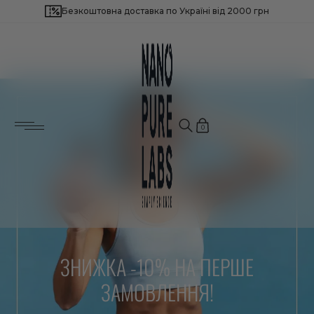
Безкоштовна доставка по Україні від 2000 грн
Потрібна допомога?
Найчастіше шукають:
Залиште свій номер телефону, і ми
зв’яжемося з вами найближчим часом!
Для імунітету і загального здоров'я
Для здоров’я серця і судин
Для нервової системи
0
Для енергії і продуктивності
Для зниження зайвої ваги
Для краси шкіри, волосся і нігтів
Для чоловічого здоров’я
Для жіночого здоров’я
Для підтримки довголіття
Популярні продукти
Next
BESTSELLER
BESTSELLER
ЗНИЖКА -10% НА ПЕРШЕ
ЗАМОВЛЕННЯ!