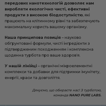
передових нанотехнологій дозволяє нам
виробляти екологічно чисті, ефективні
продукти з високою біодоступністю
, які
працюють на клітинному рівні та забезпечують
максимальну користь вашому організму.
Наша принципова позиція
– науково
обґрунтовані формули, чисті інгредієнти з
підтвердженим походженням і комплексна
щоденна турбота про ваше здоров’я.
У нашій лінійці
– органічні мікроелементні
комплекси та добавки для підтримки імунітету,
енергії, краси та довголіття.
Дякуємо, що обираєте нас! З турботою,
команда
NANO PURE LABS.