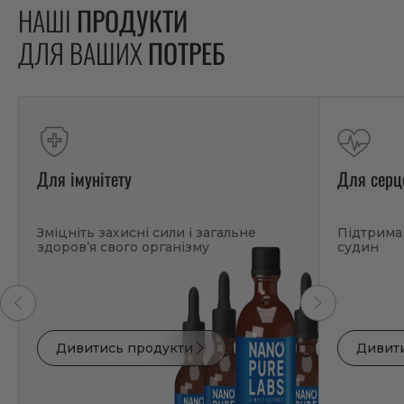
НАШІ
ПРОДУКТИ
ДЛЯ ВАШИХ
ПОТРЕБ
Для імунітету
Для серц
Зміцніть захисні сили і загальне
Підтримай
здоров’я свого організму
судин
Дивитись продукти
Дивит