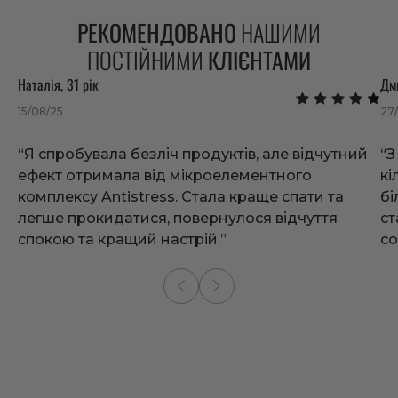
РЕКОМЕНДОВАНО
НАШИМИ
ПОСТІЙНИМИ
КЛІЄНТАМИ
Наталія, 31 рік
Дми
15/08/25
27/
“Я спробувала безліч продуктів, але відчутний
“З
ефект отримала від мікроелементного
кі
комплексу Antistress. Стала краще спати та
бі
легше прокидатися, повернулося відчуття
ст
спокою та кращий настрій.”
со