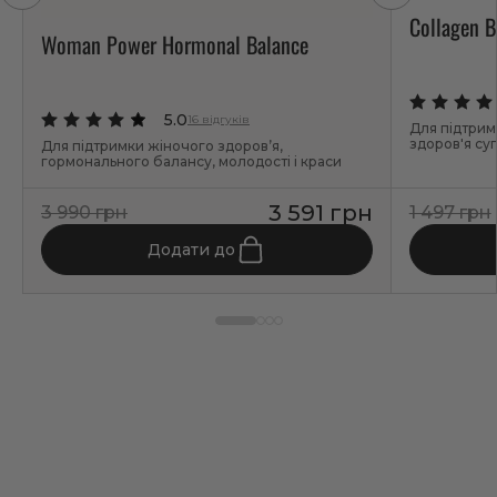
Collagen B
Woman Power Hormonal Balance
5.0
16 відгуків
Для підтримк
здоров'я суг
Для підтримки жіночого здоров’я,
гормонального балансу, молодості і краси
3 591 грн
3 990 грн
1 497 грн
Додати до