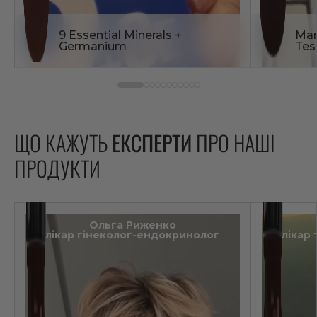
9 Essential Minerals +
Man
Germanium
Tes
ЩО КАЖУТЬ
ЕКСПЕРТИ
ПРО НАШІ
ПРОДУКТИ
Ольга Риженко
лікар гінеколог-ендокринолог
лікар