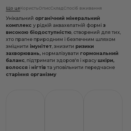
Що це
Користь
Опис
Склад
Спосіб вживання
Унікальний
органічний мінеральний
комплекс
у рідкій аквахелатній формі
з
високою біодоступністю
, створений для тих,
хто прагне природним і безпечним шляхом
зміцнити
імунітет
, знизити
ризики
захворювань,
нормалізувати
гормональний
баланс
, підтримати здоров'я і красу
шкіри,
волосся
і
нігтів
та уповільнити передчасне
старіння організму