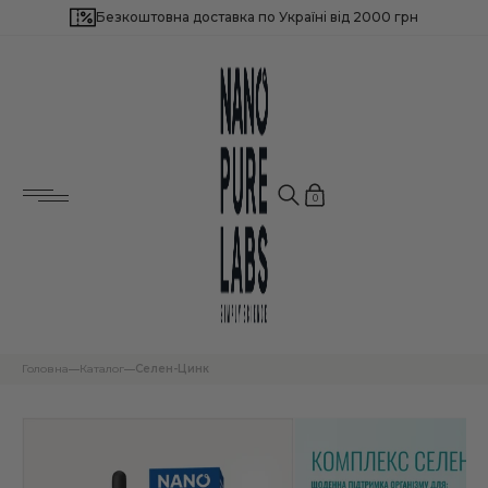
Безкоштовна доставка по Україні від 2000 грн
Потрібна допомога?
Найчастіше шукають:
Залиште свій номер телефону, і ми
зв’яжемося з вами найближчим часом!
Для імунітету і загального здоров'я
Для здоров’я серця і судин
Для нервової системи
0
Для енергії і продуктивності
Для зниження зайвої ваги
Для краси шкіри, волосся і нігтів
Для чоловічого здоров’я
Для жіночого здоров’я
Для підтримки довголіття
Популярні продукти
Next
BESTSELLER
BESTSELLER
Головна
Каталог
Селен-Цинк