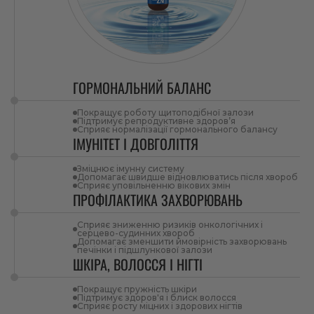
ГОРМОНАЛЬНИЙ БАЛАНС
Покращує роботу щитоподібної залози
Підтримує репродуктивне здоров’я
Сприяє нормалізації гормонального балансу
ІМУНІТЕТ І ДОВГОЛІТТЯ
Зміцнює імунну систему
Допомагає швидше відновлюватись після хвороб
Сприяє уповільненню вікових змін
ПРОФІЛАКТИКА ЗАХВОРЮВАНЬ
Сприяє зниженню ризиків онкологічних і
серцево-судинних хвороб
Допомагає зменшити ймовірність захворювань
печінки і підшлункової залози
ШКІРА, ВОЛОССЯ І НІГТІ
Покращує пружність шкіри
Підтримує здоров'я і блиск волосся
Сприяє росту міцних і здорових нігтів