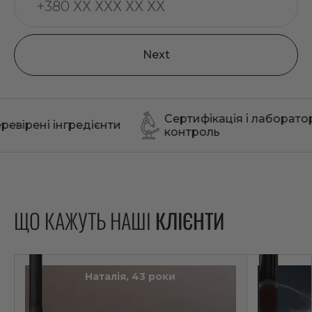
Next
Сертифікація і лабораторний
Б
редієнти
контроль
о
ЩО КАЖУТЬ НАШІ
КЛІЄНТИ
Наталія, 43 роки