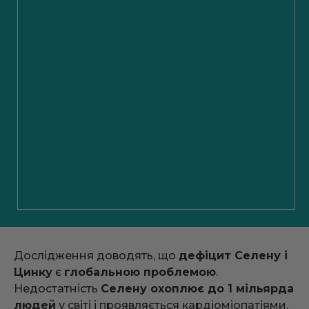
Дослідження доводять, що
дефіцит Селену і
Цинку
є
глобальною проблемою
.
Недостатність
Селену охоплює до 1 мільярда
людей
у світі і проявляється кардіоміопатіями,