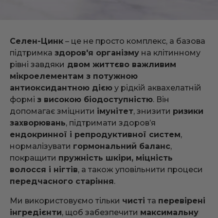
Селен-Цинк
– це не просто комплекс, а базова
підтримка
здоров'я організму
на клітинному
рівні завдяки
двом життєво важливим
мікроелементам з потужною
антиоксидантною дією
у рідкій аквахелатній
формі
з високою біодоступністю
. Він
допомагає зміцнити
імунітет
, знизити
ризики
захворювань
, підтримати здоров’я
ендокринної і репродуктивної систем
,
нормалізувати
гормональний баланс
,
покращити
пружність шкіри, міцність
волосся і нігтів
, а також уповільнити процеси
передчасного старіння
.
Ми використовуємо тільки
чисті
та
перевірені
інгредієнти
, щоб забезпечити
максимальну