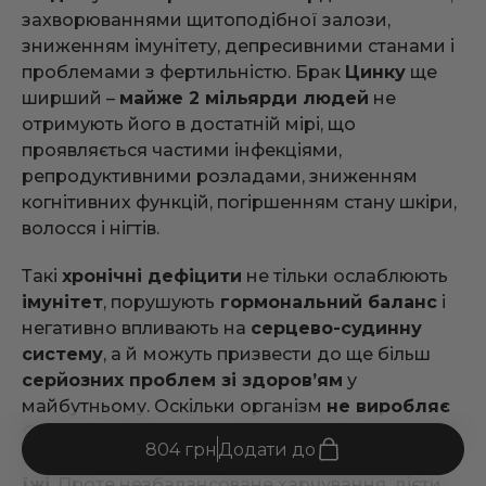
захворюваннями щитоподібної залози,
зниженням імунітету, депресивними станами і
проблемами з фертильністю. Брак
Цинку
ще
ширший –
майже 2 мільярди людей
не
отримують його в достатній мірі, що
проявляється частими інфекціями,
репродуктивними розладами, зниженням
когнітивних функцій, погіршенням стану шкіри,
волосся і нігтів.
Такі
хронічні дефіцити
не тільки ослаблюють
імунітет
, порушують
гормональний баланс
і
негативно впливають на
серцево-судинну
систему
, а й
можуть призвести до ще більш
серйозних проблем зі здоров’ям
у
майбутньому. Оскільки організм
не виробляє
Селен і Цинк
і має лише
незначні їхні запаси
,
804 грн
Додати до
ці мікроелементи слід
щодня отримувати з
їжі
. Проте незбалансоване харчування, дієти