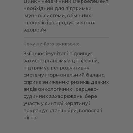
Цинк – незамінний мікроелемент,
необхідний для підтримки
імунної системи, обмінних
процесів і репродуктивного
здоров’я
Чому ми його вживаємо:
Зміцнює імунітет і підвищує
захист організму від інфекцій,
підтримує репродуктивну
систему і гормональний баланс,
сприяє зниженню ризиків деяких
видів онкологічних і серцево-
судинних захворювань, бере
участь у синтезі кератину і
покращує стан шкіри, волосся і
нігтів