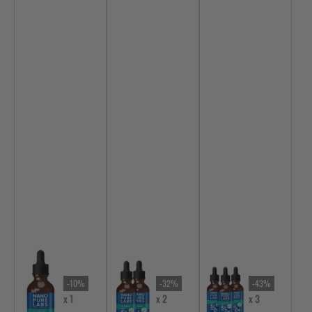
-10%
-32%
-43%
x 1
x 2
x 3