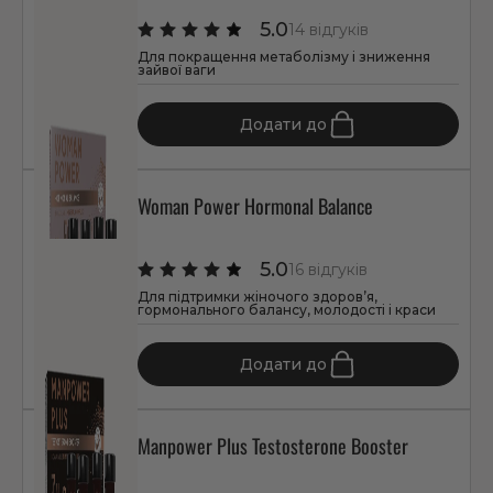
5.0
14 відгуків
Для покращення метаболізму і зниження
зайвої ваги
1 347 грн
Додати до
Woman Power Hormonal Balance
5.0
16 відгуків
Для підтримки жіночого здоров’я,
гормонального балансу, молодості і краси
3 591 грн
Додати до
Manpower Plus Testosterone Booster