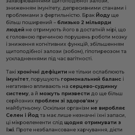
захворюваннями щитоподібної залози,
зниженням імунітету, депресивними станами і
проблемами з фертильністю. Брак
Йоду
ще
більш поширений –
близько 2 мільярди
людей
не отримують його в достатній мірі, що
є головною причиною порушень роботи мозку
і зниження когнітивних функцій, збільшенням
щитоподібної залози (зобом), гіпотиреозом та
ускладненнями під час вагітності.
Такі
хронічні дефіцити
не тільки ослаблюють
імунітет
, порушують
гормональний баланс
і
негативно впливають на
серцево-судинну
систему
, а й
можуть призвести
до ще більш
серйозних
проблем зі здоров’ям
у
майбутньому. Оскільки організм
не виробляє
Селен і Йод
та має лише незначні їхні запаси,
ці мікроелементи слід
щодня отримувати з
їжі
. Проте незбалансоване харчування, дієти