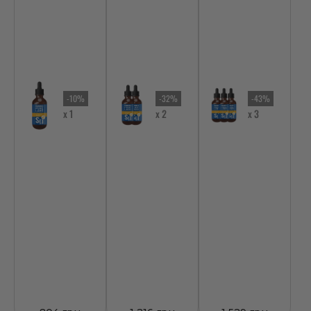
-10%
-32%
-43%
x 1
x 2
x 3