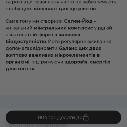
та розлади травлення часто не забезпечують
необхідної
кількості цих нутрієнтів
.
Саме тому ми створили
Селен-Йод
–
унікальний
мінеральний комплекс
у рідкій
аквахелатній формі
з високою
біодоступністю
. Його регулярне вживання
допомагає відновити
баланс цих двох
життєво важливих мікроелементів в
організмі
, підтримуючи
здоров’я, енергію
і
довголіття
.
804 грн
Додати до
НАШІ
СЕРТИФІКАТИ