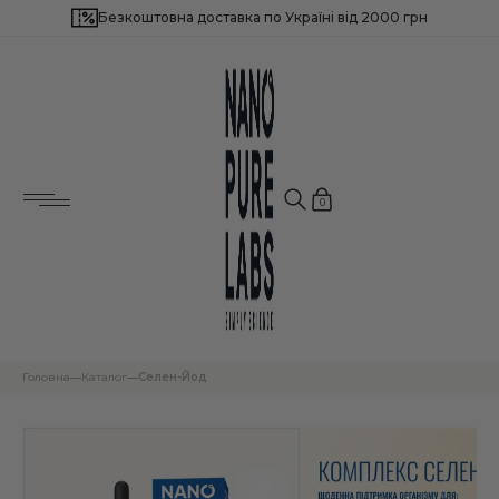
Безкоштовна доставка по Україні від 2000 грн
Потрібна допомога?
Найчастіше шукають:
Залиште свій номер телефону, і ми
зв’яжемося з вами найближчим часом!
Для імунітету і загального здоров'я
Для здоров’я серця і судин
Для нервової системи
0
Для енергії і продуктивності
Для зниження зайвої ваги
Для краси шкіри, волосся і нігтів
Для чоловічого здоров’я
Для жіночого здоров’я
Для підтримки довголіття
Популярні продукти
Next
BESTSELLER
BESTSELLER
Головна
Каталог
Селен-Йод