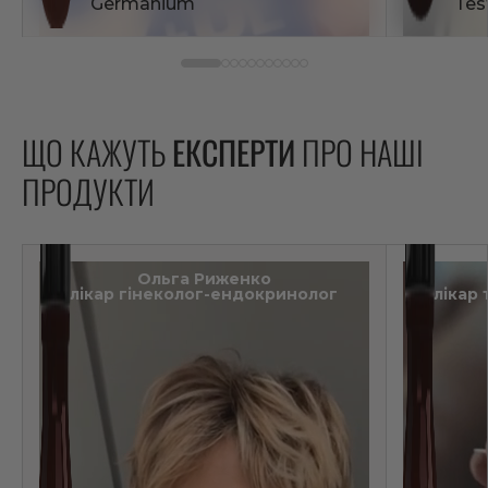
Germanium
Tes
ЩО КАЖУТЬ
ЕКСПЕРТИ
ПРО НАШІ
ПРОДУКТИ
Ольга Риженко
лікар гінеколог-ендокринолог
лікар