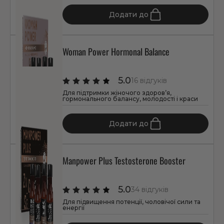
1 347 грн
Додати до
Woman Power Hormonal Balance
5.0
16 відгуків
Для підтримки жіночого здоров’я,
гормонального балансу, молодості і краси
3 591 грн
Додати до
Manpower Plus Testosterone Booster
5.0
34 відгуків
Для підвищення потенції, чоловічої сили та
енергії