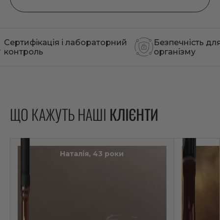
ія і лабораторний
Безпечність для
Рідка
організму
засво
ЩО КАЖУТЬ НАШІ
КЛІЄНТИ
Наталія, 43 роки