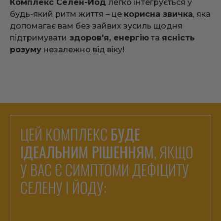
Комплекс Селен-Йод
легко інтегрується у
будь-який ритм життя – це
корисна звичка
, яка
допомагає вам без зайвих зусиль щодня
підтримувати
здоров'я, енергію
та
ясність
розуму
незалежно від віку!
ЦЕЙ КОМПЛЕКС
БУДЕ
ІДЕАЛЬНИМ РІШЕННЯМ
, ЯКЩО
У ВАС Є СИМПТОМИ ДЕФІЦИТУ
СЕЛЕНУ І ЙОДУ: