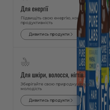
Для енергії
Підвищіть свою енергію, концентрацію і
продуктивність
Дивитись продукти
Для шкіри, волосся, нігтів
Зберігайте свою природну красу і
молодість
Дивитись продукти