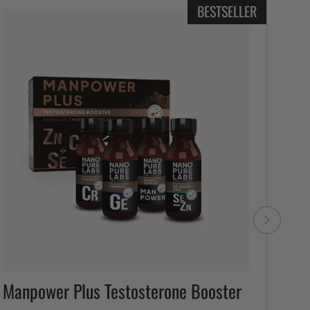
BESTSELLER
9 E
Manpower Plus Testosterone Booster