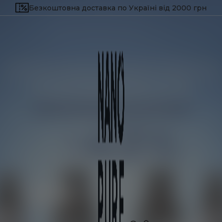
Безкоштовна доставка по Україні від 2000 грн
Потрібна допомога?
Залиште свій номер телефону, і ми зв’яжемося
з вами найближчим часом!
ЗНИЖКА 
ПЕРШЕ 
Next
Унікальне поєднанн
балансу, здоров'я, кра
Безкоштовна доставка