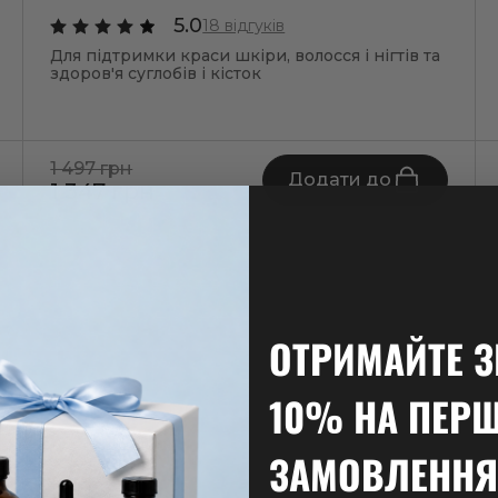
5.0
18 відгуків
Для підтримки краси шкіри, волосся і нігтів та
здоров'я суглобів і кісток
1 497 грн
Додати до
1 347 грн
ОТРИМАЙТЕ 
10% НА ПЕР
ЗАМОВЛЕННЯ