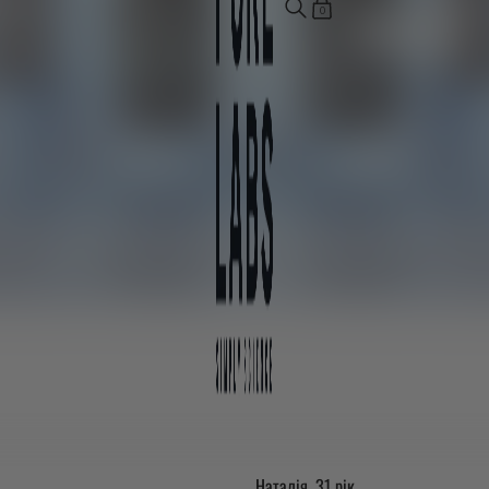
0
Забрати зі знижк
Безпечність для
Рідка форма для легкого
організму
засвоєння
Наталія, 31 рік