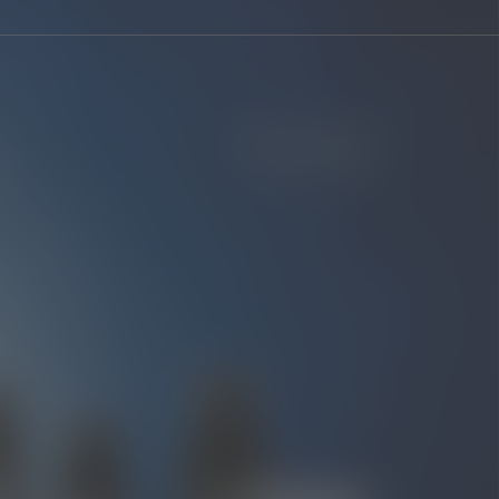
-10% НА
ЗАМОВЛЕННЯ!
я мікроелементів
для гормонального
си і молодості!
 по Україні від 2000 грн