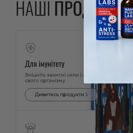
НАШІ
ПРОДУКТИ
Для імунітету
Зміцніть захисні сили і загальне здоров’я
свого організму
Дивитись продукти