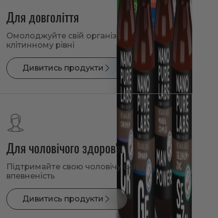
Для довголіття
Омолоджуйте свій організм на
клітинному рівні
Дивитись продукти
Для чоловічого здоров'я
Підтримайте свою чоловічу силу і
впевненість
Дивитись продукти