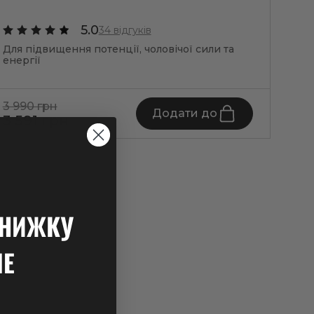
5.0
34 відгуків
Для 
Для підвищення потенції, чоловічої сили та
загал
енергії
3 990 грн
3 28
Додати до
3 591 грн
2 9
ЗНИЖКУ
ШЕ