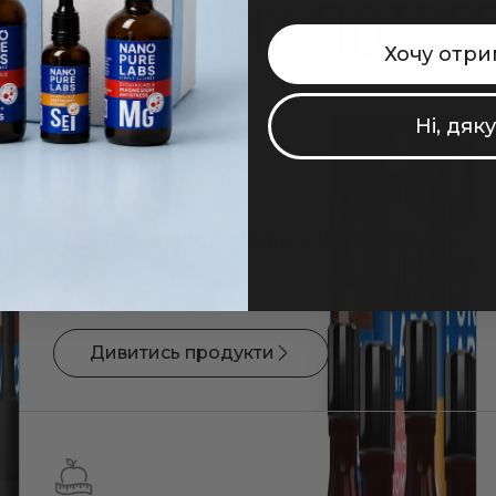
ДЛЯ ВАШИХ
ПОТРЕ
Хочу отри
Ні, дяк
Для серцево-судинної системи
Підтримайте здоров'я свого серця і
судин
Дивитись продукти