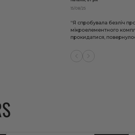
15/08/25
ярні продукти
“Я спробувала безліч про
мікроелементного компле
BESTSELLER
BESTSELLER
прокидатися, повернулос
Collagen Booster
 Power Hormonal Balance
Manpower 
Booster
5.0
18 відгуків
RS
5.0
16 відгуків
Для підтримки краси шкіри, волосся і
нігтів та здоров'я суглобів і кісток
дтримки жіночого здоров’я,
ального балансу, молодості і
Для підвище
сили та енер
рн
1 497 грн
3 990 грн
Додати до
Додати до
грн
1 347 грн
3 591 грн