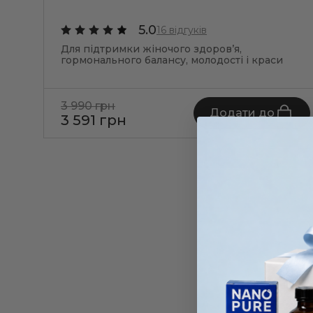
5.0
16 відгуків
Для підтримки жіночого здоров’я,
гормонального балансу, молодості і краси
3 990 грн
Додати до
3 591 грн