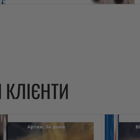
І
КЛІЄНТИ
Артем, 34 роки
В