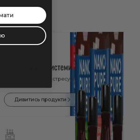
Б
мати
ую
Для нервової системи
Захистіть себе від стресу, втоми і
тривожності
Дивитись продукти