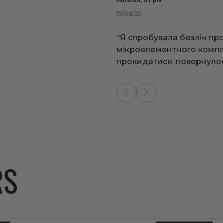
15/08/25
ярні продукти
“Я спробувала безліч про
мікроелементного компле
BESTSELLER
BESTSELLER
прокидатися, повернулос
Collagen Booster
 Power Hormonal Balance
Manpower 
Booster
5.0
18 відгуків
RS
5.0
16 відгуків
Для підтримки краси шкіри, волосся і
нігтів та здоров'я суглобів і кісток
дтримки жіночого здоров’я,
ального балансу, молодості і
Для підвище
сили та енер
рн
1 497 грн
3 990 грн
Додати до
Додати до
грн
1 347 грн
3 591 грн