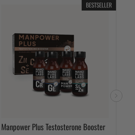
BESTSELLER
9 E
Manpower Plus Testosterone Booster