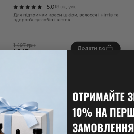
5.0
18 відгуків
Для підтримки краси шкіри, волосся і нігтів та
здоров'я суглобів і кісток
1 497 грн
Додати до
1 347 грн
ОТРИМАЙТЕ 
10% НА ПЕР
ЗАМОВЛЕННЯ