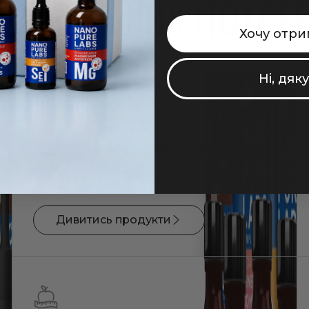
ДЛЯ ВАШИХ
ПОТРЕ
Хочу отри
Ні, дяк
Для серцево-судинної системи
Підтримайте здоров'я свого серця і
судин
Дивитись продукти