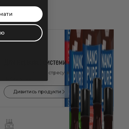
Б
мати
ую
Для нервової системи
Захистіть себе від стресу, втоми і
тривожності
Дивитись продукти