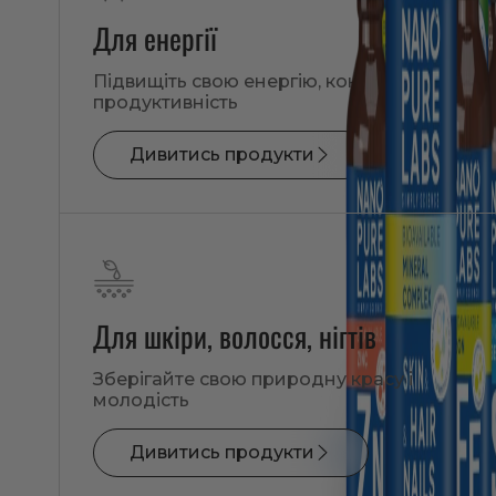
Для енергії
Підвищіть свою енергію, концентрацію і
продуктивність
Дивитись продукти
Для шкіри, волосся, нігтів
Зберігайте свою природну красу і
молодість
Дивитись продукти