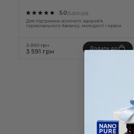
5.0
16 відгуків
Для підтримки жіночого здоров’я,
гормонального балансу, молодості і краси
3 990 грн
Додати до
3 591 грн