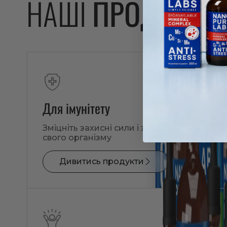
НАШІ
ПРОДУКТИ
Для імунітету
Зміцніть захисні сили і загальне здоров’я
свого організму
Дивитись продукти