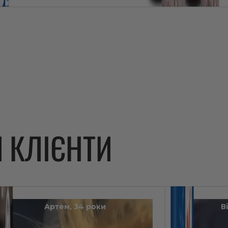
І
КЛІЄНТИ
Артем, 34 роки
В