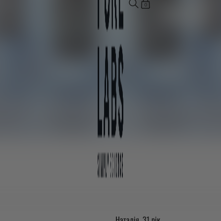
0
ЗАМОВЛЯЙТЕ ЗАРАЗ
Безпечність для
Рідка форма для легкого
організму
засвоєння
Наталія, 31 рік