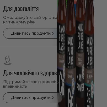
Для довголіття
Омолоджуйте свій організм на
клітинному рівні
Дивитись продукти
Для чоловічого здоров'я
Підтримайте свою чоловічу силу і
впевненість
Дивитись продукти