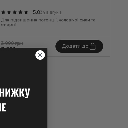
5.0
34 відгуків
Для 
Для підвищення потенції, чоловічої сили та
загал
енергії
3 990 грн
3 28
Додати до
3 591 грн
2 9
ЗНИЖКУ
ШЕ