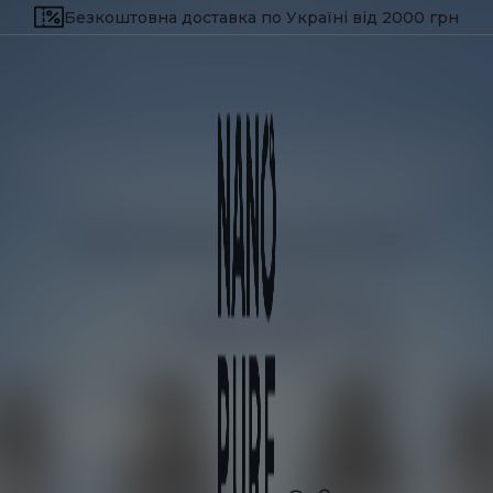
Безкоштовна доставка по Україні від 2000 грн
Потрібна допомога?
Залиште свій номер телефону, і ми зв’яжемося
з вами найближчим часом!
Next