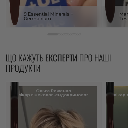
9 Essential Minerals +
Man
Germanium
Tes
ЩО КАЖУТЬ
ЕКСПЕРТИ
ПРО НАШІ
ПРОДУКТИ
Ольга Риженко
лікар гінеколог-ендокринолог
лікар