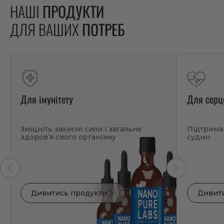
НАШІ
ПРОДУКТИ
ДЛЯ ВАШИХ
ПОТРЕБ
Для імунітету
Для серц
Зміцніть захисні сили і загальне
Підтримай
здоров’я свого організму
судин
Дивитись продукти
Дивит