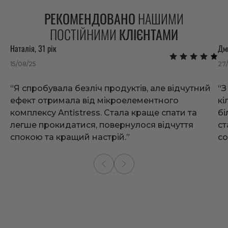
РЕКОМЕНДОВАНО
НАШИМИ
ПОСТІЙНИМИ
КЛІЄНТАМИ
Наталія, 31 рік
Дми
15/08/25
27/
“Я спробувала безліч продуктів, але відчутний
“З
ефект отримала від мікроелементного
кі
комплексу Antistress. Стала краще спати та
бі
легше прокидатися, повернулося відчуття
ст
спокою та кращий настрій.”
со