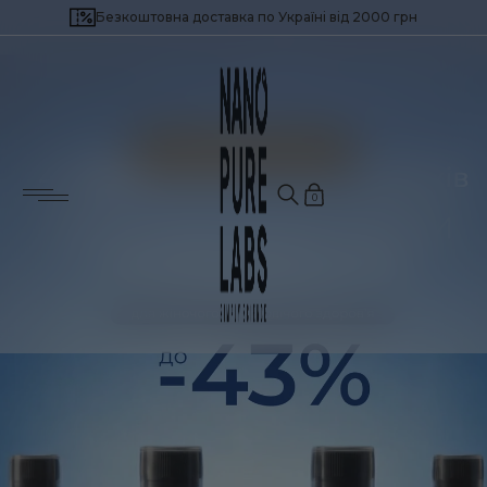
Безкоштовна доставка по Україні від 2000 грн
Потрібна допомога?
Найчастіше шукають:
Залиште свій номер телефону, і ми
зв’яжемося з вами найближчим часом!
Для імунітету і загального здоров'я
Для здоров’я серця і судин
Для нервової системи
0
Для енергії і продуктивності
Для зниження зайвої ваги
Для краси шкіри, волосся і нігтів
Для чоловічого здоров’я
Для жіночого здоров’я
Для підтримки довголіття
Популярні продукти
Next
BESTSELLER
BESTSELLER