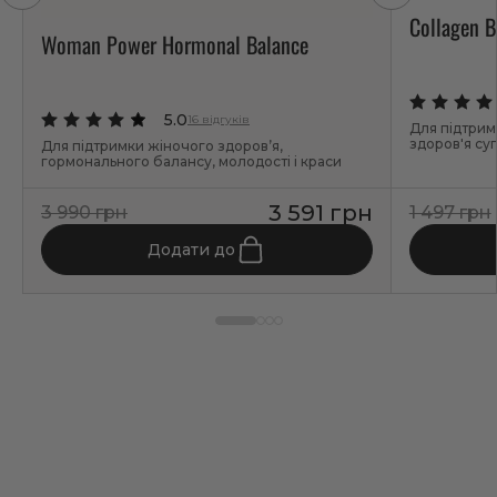
Collagen B
Woman Power Hormonal Balance
5.0
16 відгуків
Для підтримк
здоров'я суг
Для підтримки жіночого здоров’я,
гормонального балансу, молодості і краси
3 591 грн
3 990 грн
1 497 грн
Додати до